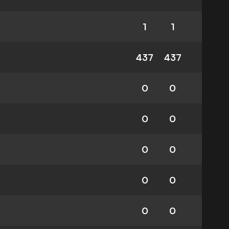
1
1
437
437
0
0
0
0
0
0
0
0
0
0