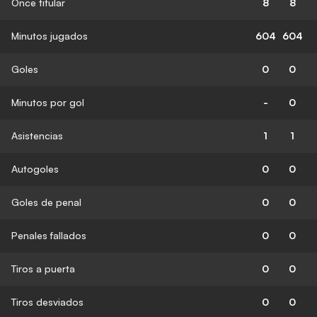
Once titular
8
8
Minutos jugados
604
604
Goles
0
0
Minutos por gol
-
0
Asistencias
1
1
Autogoles
0
0
Goles de penal
0
0
Penales fallados
0
0
Tiros a puerta
0
0
Tiros desviados
0
0