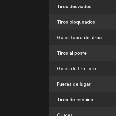
Tiros desviados
Tiros bloqueados
Goles fuera del área
Tiros al poste
Goles de tiro libre
Fueras de lugar
Tiros de esquina
Cruces