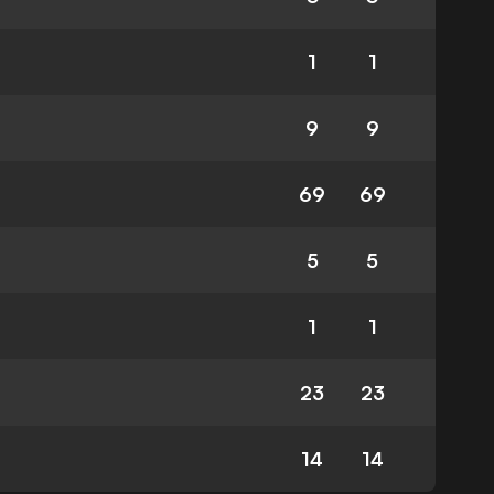
1
1
9
9
69
69
5
5
1
1
23
23
14
14