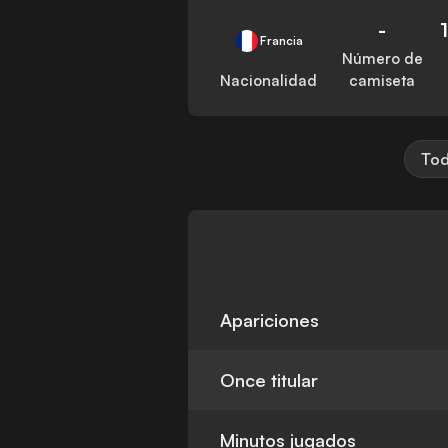
-
Francia
Número de
Nacionalidad
camiseta
Tod
Apariciones
Once titular
Minutos jugados