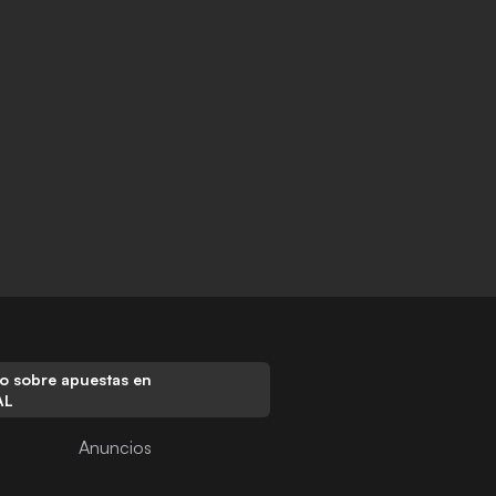
o sobre apuestas en
AL