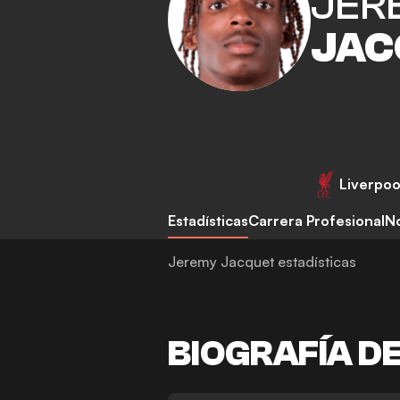
JER
JAC
Liverpoo
Estadísticas
Carrera Profesional
No
Jeremy Jacquet estadísticas
BIOGRAFÍA D