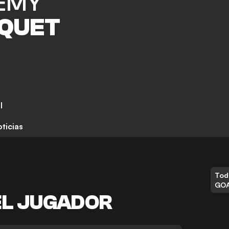
EMY
QUET
l
ticias
Tod
GO
EL JUGADOR