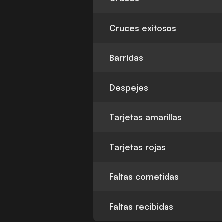
Cruces exitosos
Barridas
Despejes
Tarjetas amarillas
Tarjetas rojas
Faltas cometidas
Faltas recibidas