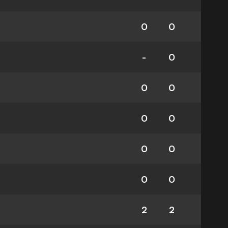
0
0
-
0
0
0
0
0
0
0
0
0
2
2