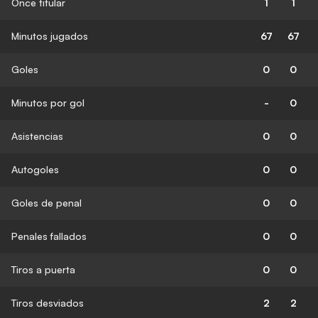
Once titular
1
1
Minutos jugados
67
67
Goles
0
0
Minutos por gol
-
0
Asistencias
0
0
Autogoles
0
0
Goles de penal
0
0
Penales fallados
0
0
Tiros a puerta
0
0
Tiros desviados
2
2