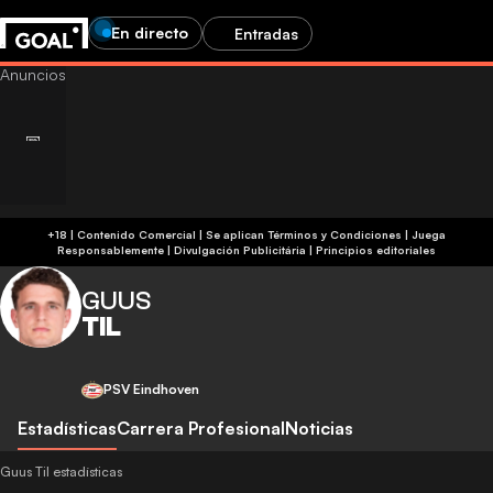
En directo
Entradas
+18 | Contenido Comercial | Se aplican Términos y Condiciones | Juega
Responsablemente
|
Divulgación Publicitária
|
Principios editoriales
GUUS
TIL
PSV Eindhoven
Estadísticas
Carrera Profesional
Noticias
Guus Til estadísticas