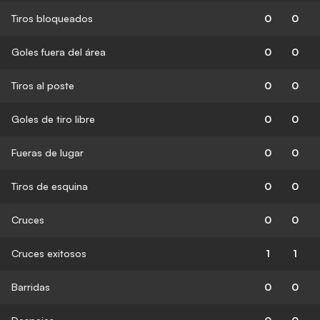
Tiros bloqueados
0
0
Goles fuera del área
0
0
Tiros al poste
0
0
Goles de tiro libre
0
0
Fueras de lugar
0
0
Tiros de esquina
0
0
Cruces
0
0
Cruces exitosos
1
1
Barridas
0
0