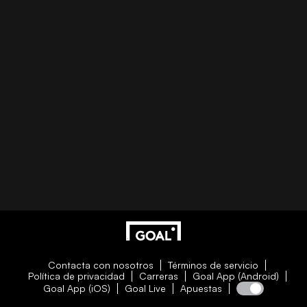
Contacta con nosotros
Términos de servicio
Política de privacidad
Carreras
Goal App (Android)
Goal App (iOS)
Goal Live
Apuestas