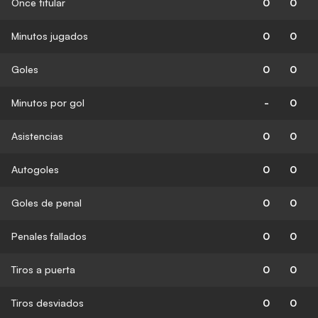
Once titular
0
0
Minutos jugados
0
0
Goles
0
0
Minutos por gol
-
0
Asistencias
0
0
Autogoles
0
0
Goles de penal
0
0
Penales fallados
0
0
Tiros a puerta
0
0
Tiros desviados
0
0