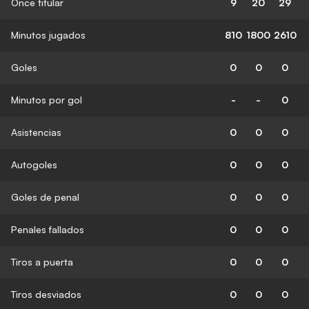
Once titular
9
20
29
Minutos jugados
810
1800
2610
Goles
0
0
0
Minutos por gol
-
-
0
Asistencias
0
0
0
Autogoles
0
0
0
Goles de penal
0
0
0
Penales fallados
0
0
0
Tiros a puerta
0
0
0
Tiros desviados
0
0
0