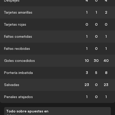
Despejes
4
0
4
Tarjetas amarillas
1
1
2
Tarjetas rojas
0
0
0
Faltas cometidas
1
0
1
Faltas recibidas
1
0
1
Goles concedidos
10
30
40
Portería imbatida
3
5
8
Salvadas
23
0
23
Penales atajados
1
0
1
Todo sobre apuestas en