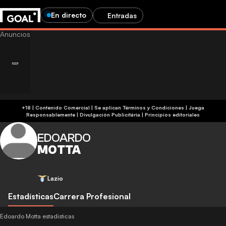
En directo
Entradas
+18 | Contenido Comercial | Se aplican Términos y Condiciones | Juega
Responsablemente
|
Divulgación Publicitária
|
Principios editoriales
EDOARDO
MOTTA
Lazio
Estadísticas
Carrera Profesional
Edoardo Motta estadísticas