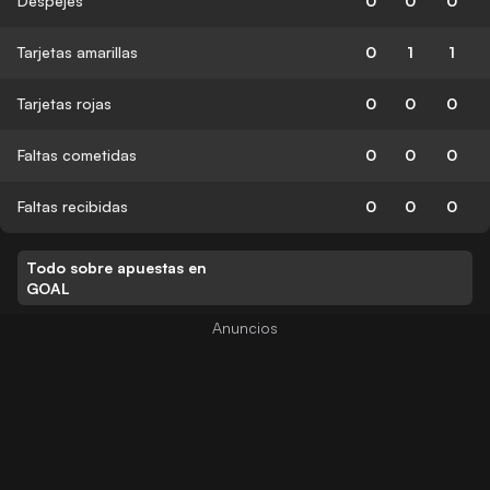
Despejes
0
0
0
Tarjetas amarillas
0
1
1
Tarjetas rojas
0
0
0
Faltas cometidas
0
0
0
Faltas recibidas
0
0
0
Todo sobre apuestas en
GOAL