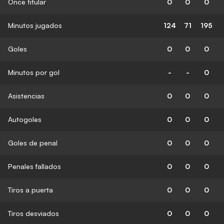
Once titular
0
0
0
Minutos jugados
124
71
195
Goles
0
0
0
Minutos por gol
-
-
0
Asistencias
0
0
0
Autogoles
0
0
0
Goles de penal
0
0
0
Penales fallados
0
0
0
Tiros a puerta
0
0
0
Tiros desviados
0
0
0