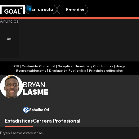
En directo
Entradas
+18 | Contenido Comercial | Se aplican Términos y Condiciones | Juega
Responsablemente
|
Divulgación Publicitária
|
Principios editoriales
BRYAN
LASME
Schalke 04
Estadísticas
Carrera Profesional
Bryan Lasme estadísticas