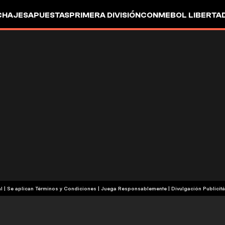
CHAJES
APUESTAS
PRIMERA DIVISIÓN
CONMEBOL LIBERTA
+18 | Contenido Comercial | Se aplican Términos y Condiciones | Juega Responsablemente
|
Divulgación Publicitá