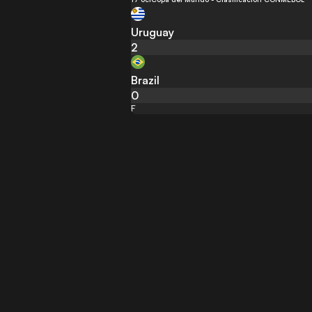
Uruguay
2
Brazil
0
F