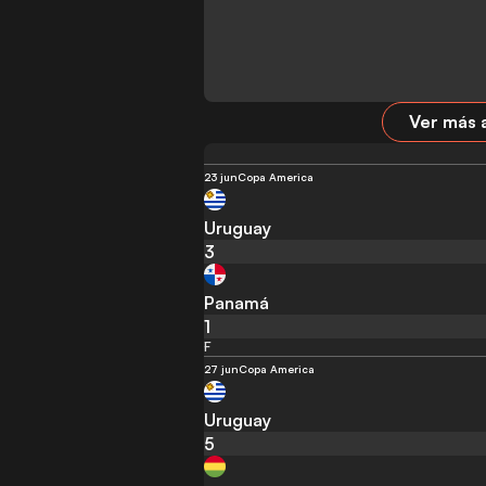
Ver más 
23 jun
Copa America
Uruguay
3
Panamá
1
F
27 jun
Copa America
Uruguay
5