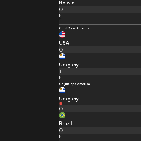
Bolivia
0
F
01 jul
Copa America
USA
0
Uruguay
1
F
06 jul
Copa America
Uruguay
0
Brazil
0
F