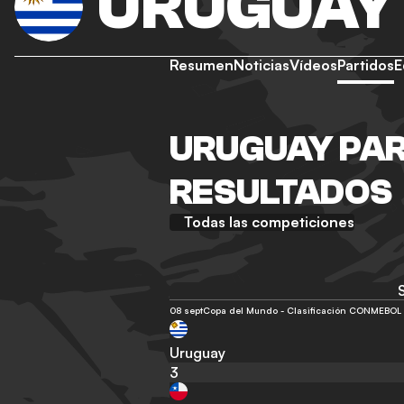
URUGUAY
Resumen
Noticias
Vídeos
Partidos
E
URUGUAY PAR
RESULTADOS
Todas las competiciones
08 sept
Copa del Mundo - Clasificación CONMEBOL
Uruguay
3