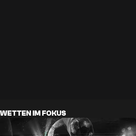
WETTEN IM FOKUS