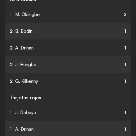
1
M. Olakigbe
2
2
B. Bodin
1
2
A. Drinan
1
2
J. Hungbo
1
2
G. Kilkenny
1
Tarjetas rojas
1
J. Debayo
1
1
A. Drinan
1