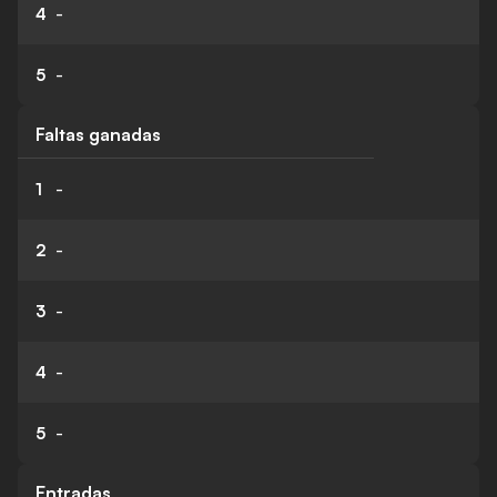
4
-
5
-
Faltas ganadas
1
-
2
-
3
-
4
-
5
-
Entradas