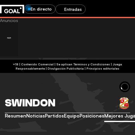
En directo
Entradas
+18 | Contenido Comercial | Se aplican Términos y Condiciones | Juega
Responsablemente
|
Divulgación Publicitária
|
Principios editoriales
SWINDON
Resumen
Noticias
Partidos
Equipo
Posiciones
Mejores Jug