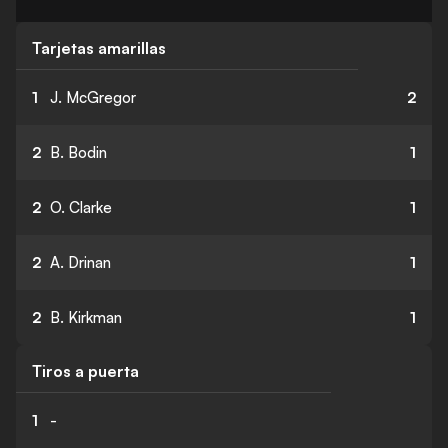
Tarjetas amarillas
1
J. McGregor
2
2
B. Bodin
1
2
O. Clarke
1
2
A. Drinan
1
2
B. Kirkman
1
Tiros a puerta
1
-