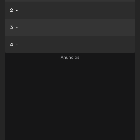
2
-
3
-
4
-