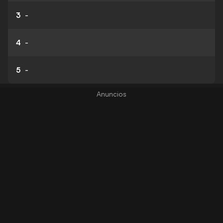
3
-
4
-
5
-