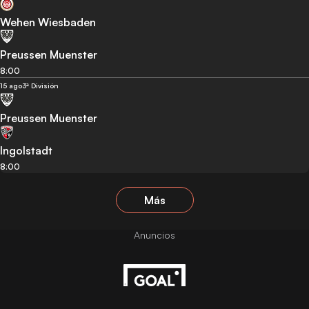
Wehen Wiesbaden
Preussen Muenster
8:00
15 ago
3ª División
Preussen Muenster
Ingolstadt
8:00
Más