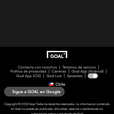
Contacta con nosotros
Términos de servicio
Política de privacidad
Carreras
Goal App (Android)
Goal App (iOS)
Goal Live
Apuestas
Chile
Sigue a GOAL en Google
Copyright © 2026
Goal
Todos los derechos reservados. La información contenida
en
Goal
no puede ser publicada, difundida, reescrita o redistribuída sin
autorización previa y por escrito de
Goal