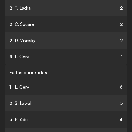
2
T. Ladra
2
2
C. Souare
2
2
D. Visinsky
2
3
L. Cerv
1
Faltas cometidas
1
L. Cerv
6
2
S. Lawal
5
3
P. Adu
4