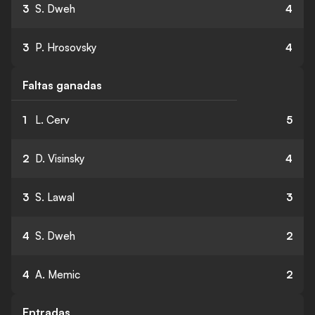
3
S. Dweh
4
3
P. Hrosovsky
4
Faltas ganadas
1
L. Cerv
5
2
D. Visinsky
4
3
S. Lawal
3
4
S. Dweh
2
4
A. Memic
2
Entradas