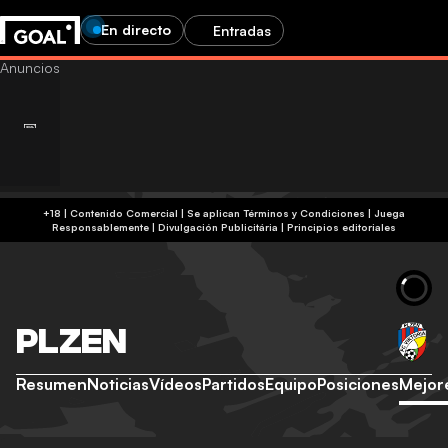
En directo
Entradas
+18 | Contenido Comercial | Se aplican Términos y Condiciones | Juega
Responsablemente
|
Divulgación Publicitária
|
Principios editoriales
PLZEN
Resumen
Noticias
Vídeos
Partidos
Equipo
Posiciones
Mejor