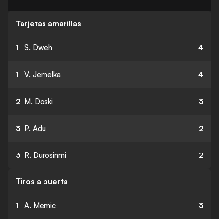
Tarjetas amarillas
1
S. Dweh
4
1
V. Jemelka
4
2
M. Doski
3
3
P. Adu
2
3
R. Durosinmi
2
Tiros a puerta
1
A. Memic
3