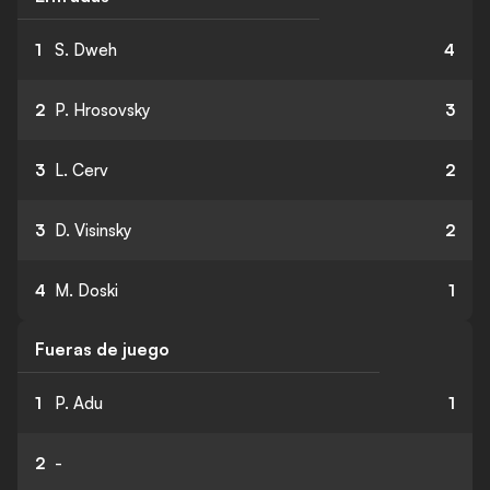
1
S. Dweh
4
2
P. Hrosovsky
3
3
L. Cerv
2
3
D. Visinsky
2
4
M. Doski
1
Fueras de juego
1
P. Adu
1
2
-