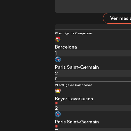
Ver más 
01 oct
Liga de Campeones
Barcelona
1
Paris Saint-Germain
2
F
21 oct
Liga de Campeones
Bayer Leverkusen
2
Paris Saint-Germain
7