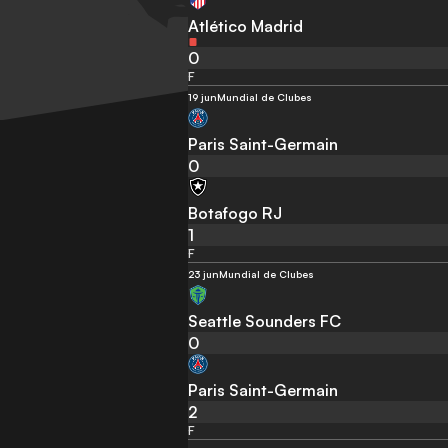
Atlético Madrid
0
F
19 jun
Mundial de Clubes
Paris Saint-Germain
0
Botafogo RJ
1
F
23 jun
Mundial de Clubes
Seattle Sounders FC
0
Paris Saint-Germain
2
F