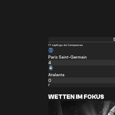
17 sept
Liga de Campeones
Paris Saint-Germain
4
Atalanta
0
F
WETTEN IM FOKUS