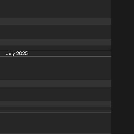
July 2025