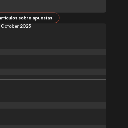
artículos sobre apuestas
October 2025