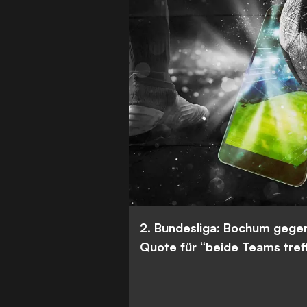
2. Bundesliga: Bochum gege
Quote für “beide Teams tref