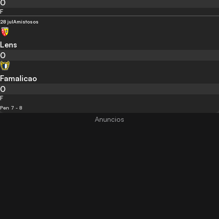
0
F
28 jul
Amistosos
Lens
0
Famalicao
0
F
Pen 7 - 8