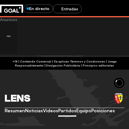
En directo
Entradas
+18 | Contenido Comercial | Se aplican Términos y Condiciones | Juega
Responsablemente
|
Divulgación Publicitária
|
Principios editoriales
LENS
Resumen
Noticias
Vídeos
Partidos
Equipo
Posiciones