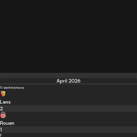
April 2026
11 abr
Amistosos
Lens
2
Rouen
1
F