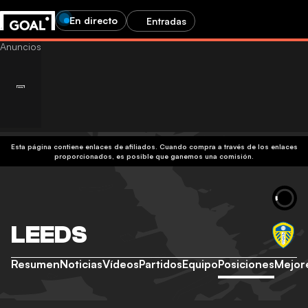
En directo
Entradas
Esta página contiene enlaces de afiliados. Cuando compra a través de los enlaces
proporcionados, es posible que ganemos una comisión.
LEEDS
Resumen
Noticias
Vídeos
Partidos
Equipo
Posiciones
Mejor