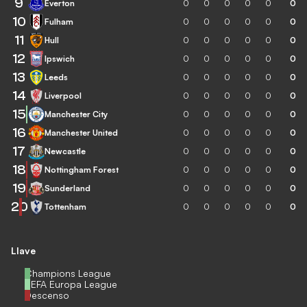
9
Everton
0
0
0
0
0
0
10
Fulham
0
0
0
0
0
0
11
Hull
0
0
0
0
0
0
12
Ipswich
0
0
0
0
0
0
13
Leeds
0
0
0
0
0
0
14
Liverpool
0
0
0
0
0
0
15
Manchester City
0
0
0
0
0
0
16
Manchester United
0
0
0
0
0
0
17
Newcastle
0
0
0
0
0
0
18
Nottingham Forest
0
0
0
0
0
0
19
Sunderland
0
0
0
0
0
0
20
Tottenham
0
0
0
0
0
0
Llave
Champions League
UEFA Europa League
Descenso