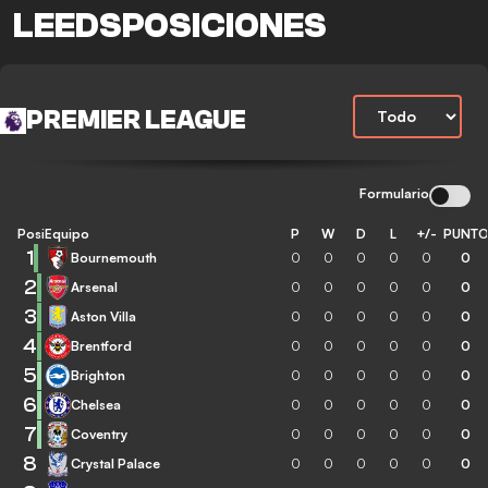
LEEDSPOSICIONES
PREMIER LEAGUE
Formulario
Posición
Equipo
P
W
D
L
+/-
PUNT
1
Bournemouth
0
0
0
0
0
0
2
Arsenal
0
0
0
0
0
0
3
Aston Villa
0
0
0
0
0
0
4
Brentford
0
0
0
0
0
0
5
Brighton
0
0
0
0
0
0
6
Chelsea
0
0
0
0
0
0
7
Coventry
0
0
0
0
0
0
8
Crystal Palace
0
0
0
0
0
0