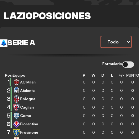
LAZIOPOSICIONES
SERIE A
Formulario
Posición
Equipo
P
W
D
L
+/-
PUNT
1
AC Milán
0
0
0
0
0
0
2
Atalanta
0
0
0
0
0
0
3
Bologna
0
0
0
0
0
0
4
Cagliari
0
0
0
0
0
0
5
Como
0
0
0
0
0
0
6
Fiorentina
0
0
0
0
0
0
7
Frosinone
0
0
0
0
0
0