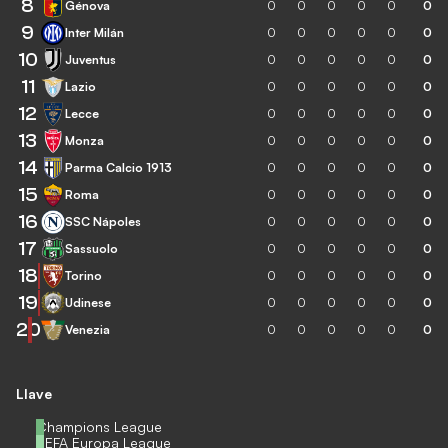
8
Génova
0
0
0
0
0
0
9
Inter Milán
0
0
0
0
0
0
10
Juventus
0
0
0
0
0
0
11
Lazio
0
0
0
0
0
0
12
Lecce
0
0
0
0
0
0
13
Monza
0
0
0
0
0
0
14
Parma Calcio 1913
0
0
0
0
0
0
15
Roma
0
0
0
0
0
0
16
SSC Nápoles
0
0
0
0
0
0
17
Sassuolo
0
0
0
0
0
0
18
Torino
0
0
0
0
0
0
19
Udinese
0
0
0
0
0
0
20
Venezia
0
0
0
0
0
0
Llave
Champions League
UEFA Europa League