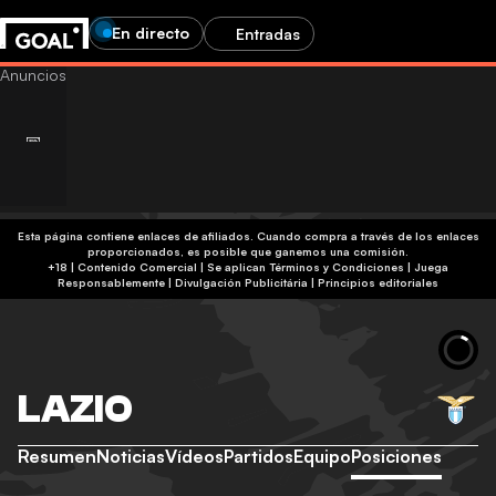
En directo
Entradas
Esta página contiene enlaces de afiliados. Cuando compra a través de los enlaces
proporcionados, es posible que ganemos una comisión.
+18 | Contenido Comercial | Se aplican Términos y Condiciones | Juega
Responsablemente
|
Divulgación Publicitária
|
Principios editoriales
LAZIO
Resumen
Noticias
Vídeos
Partidos
Equipo
Posiciones