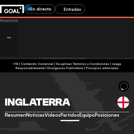
En directo
Entradas
+18 | Contenido Comercial | Se aplican Términos y Condiciones | Juega
Responsablemente
|
Divulgación Publicitária
|
Principios editoriales
INGLATERRA
Resumen
Noticias
Vídeos
Partidos
Equipo
Posiciones