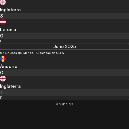
Inglaterra
3
Letonia
0
F
June 2025
07 jun
Copa del Mundo - Clasificación UEFA
Andorra
0
Inglaterra
1
F