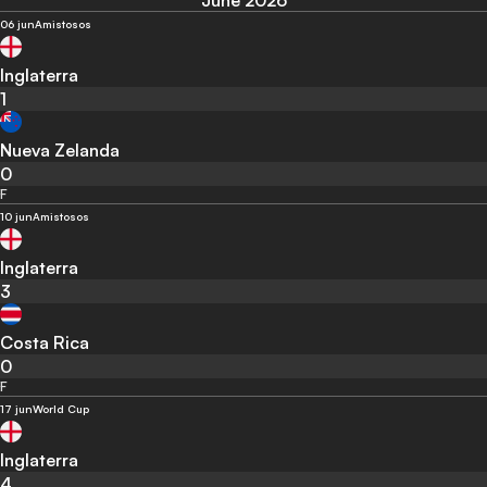
June 2026
06 jun
Amistosos
Inglaterra
1
Nueva Zelanda
0
F
10 jun
Amistosos
Inglaterra
3
Costa Rica
0
F
17 jun
World Cup
Inglaterra
4