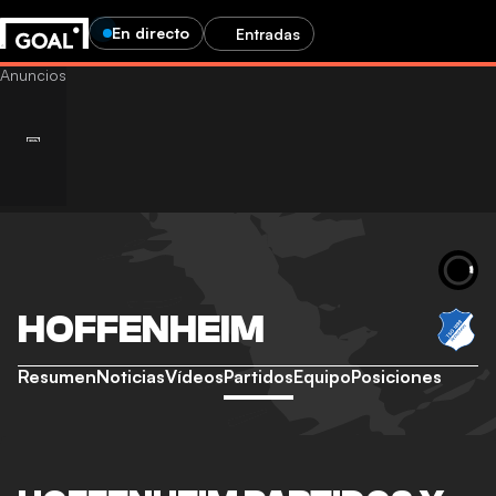
En directo
Entradas
HOFFENHEIM
Resumen
Noticias
Vídeos
Partidos
Equipo
Posiciones