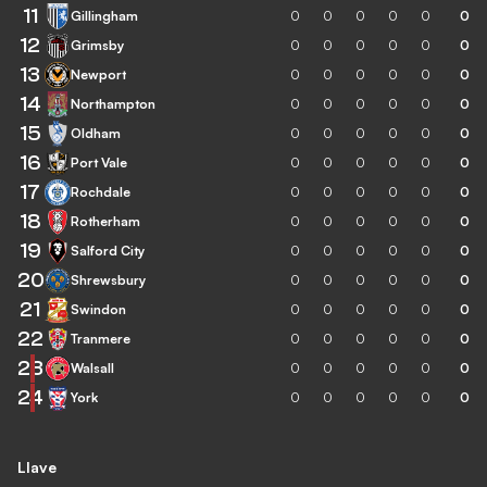
11
Gillingham
0
0
0
0
0
0
12
Grimsby
0
0
0
0
0
0
13
Newport
0
0
0
0
0
0
14
Northampton
0
0
0
0
0
0
15
Oldham
0
0
0
0
0
0
16
Port Vale
0
0
0
0
0
0
17
Rochdale
0
0
0
0
0
0
18
Rotherham
0
0
0
0
0
0
19
Salford City
0
0
0
0
0
0
20
Shrewsbury
0
0
0
0
0
0
21
Swindon
0
0
0
0
0
0
22
Tranmere
0
0
0
0
0
0
23
Walsall
0
0
0
0
0
0
24
York
0
0
0
0
0
0
Llave