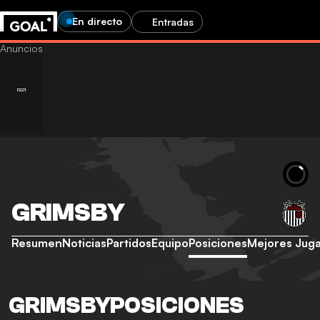
En directo
Entradas
GRIMSBY
Resumen
Noticias
Partidos
Equipo
Posiciones
Mejores Jug
GRIMSBYPOSICIONES