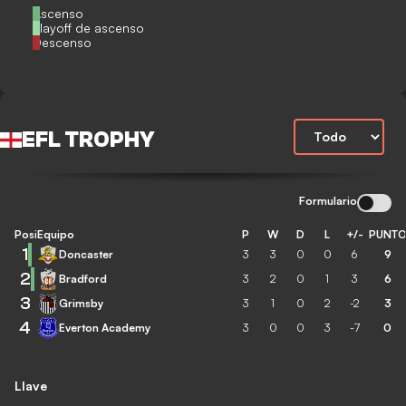
Ascenso
Playoff de ascenso
Descenso
EFL TROPHY
Formulario
Posición
Equipo
P
W
D
L
+/-
PUNT
1
Doncaster
3
3
0
0
6
9
2
Bradford
3
2
0
1
3
6
3
Grimsby
3
1
0
2
-2
3
4
Everton Academy
3
0
0
3
-7
0
Llave