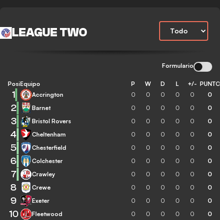
LEAGUE TWO
Formulario
Posición
Equipo
P
W
D
L
+/-
PUNT
1
Accrington
0
0
0
0
0
0
2
Barnet
0
0
0
0
0
0
3
Bristol Rovers
0
0
0
0
0
0
4
Cheltenham
0
0
0
0
0
0
5
Chesterfield
0
0
0
0
0
0
6
Colchester
0
0
0
0
0
0
7
Crawley
0
0
0
0
0
0
8
Crewe
0
0
0
0
0
0
9
Exeter
0
0
0
0
0
0
10
Fleetwood
0
0
0
0
0
0