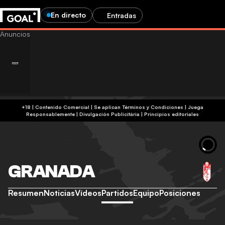
En directo
Entradas
+18 | Contenido Comercial | Se aplican Términos y Condiciones | Juega
Responsablemente
|
Divulgación Publicitária
|
Principios editoriales
GRANADA
Resumen
Noticias
Vídeos
Partidos
Equipo
Posiciones