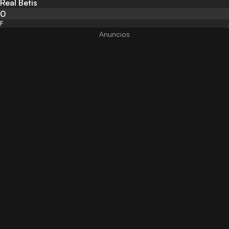
Real Betis
0
F