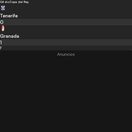
04 dic
Copa del Rey
Tenerife
0
Granada
1
F