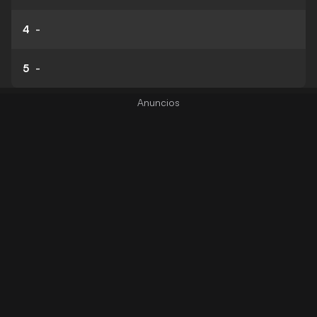
4
-
5
-