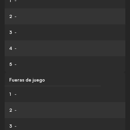
1
-
2
-
3
-
4
-
5
-
Fueras de juego
1
-
2
-
3
-