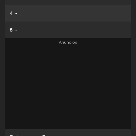
4
-
5
-