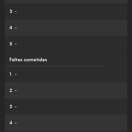
3
-
4
-
5
-
Faltas cometidas
1
-
2
-
3
-
4
-