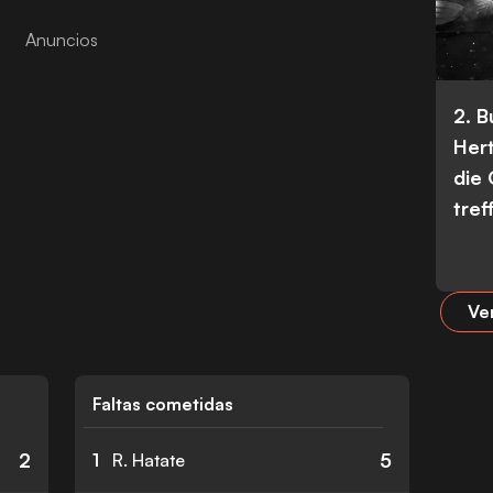
2. 
Her
die
tref
Ve
Faltas cometidas
2
5
1
R. Hatate