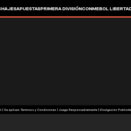
CHAJES
APUESTAS
PRIMERA DIVISIÓN
CONMEBOL LIBERTA
+18 | Contenido Comercial | Se aplican Términos y Condiciones | Juega Responsablemente
|
Divulgación Publicitá