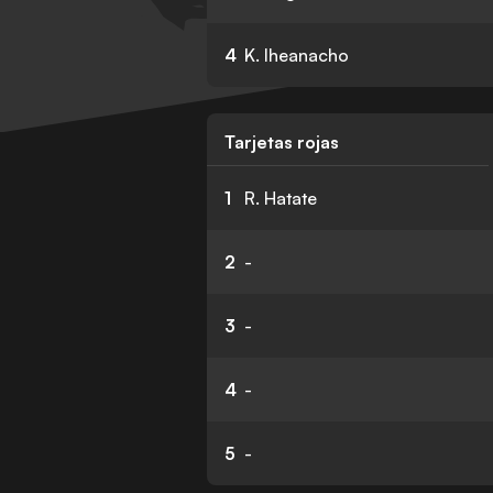
4
K. Iheanacho
Tarjetas rojas
1
R. Hatate
2
-
3
-
4
-
5
-