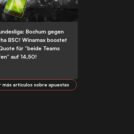
Bundesliga: Bochum gegen
tha BSC! Winamax boostet
 Quote für “beide Teams
fen” auf 14,50!
r más artículos sobre apuestas