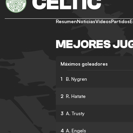
CELTIC
Resumen
Noticias
Vídeos
Partidos
E
MEJORES JUG
Máximos goleadores
1
B. Nygren
2
R. Hatate
3
A. Trusty
4
A. Engels