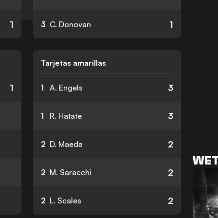
1
1
3
C. Donovan
Tarjetas amarillas
1
3
1
A. Engels
3
1
R. Hatate
2
2
D. Maeda
WET
2
2
M. Saracchi
2
2
L. Scales