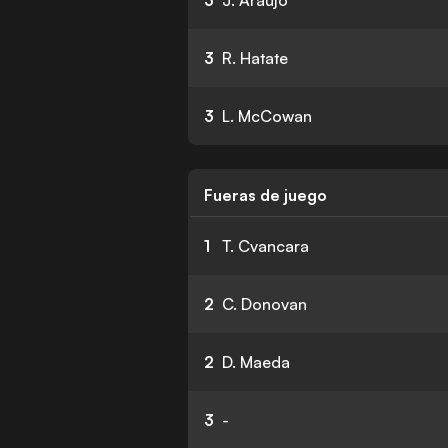
3
J. Araujo
3
R. Hatate
3
L. McCowan
Fueras de juego
1
T. Cvancara
2
C. Donovan
2
D. Maeda
3
-