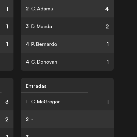
1
4
2
C. Adamu
1
2
3
D. Maeda
1
1
4
P. Bernardo
1
4
C. Donovan
Entradas
3
1
1
C. McGregor
2
2
-