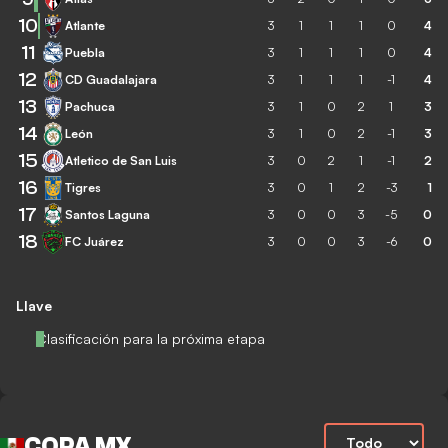
10
Atlante
3
1
1
1
0
4
11
Puebla
3
1
1
1
0
4
12
CD Guadalajara
3
1
1
1
-1
4
13
Pachuca
3
1
0
2
1
3
14
León
3
1
0
2
-1
3
15
Atletico de San Luis
3
0
2
1
-1
2
16
Tigres
3
0
1
2
-3
1
17
Santos Laguna
3
0
0
3
-5
0
18
FC Juárez
3
0
0
3
-6
0
Llave
Clasificación para la próxima etapa
COPA MX