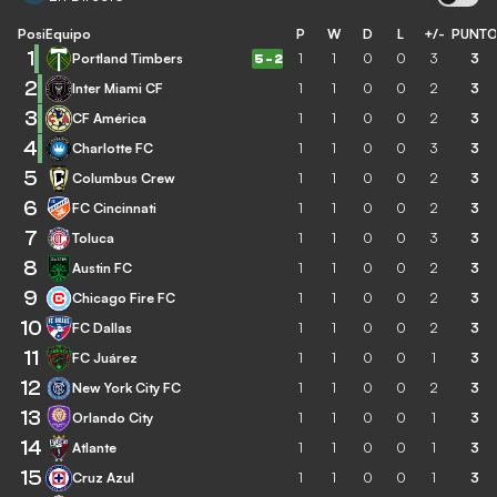
Posición
Equipo
P
W
D
L
+/-
PUNT
1
Portland Timbers
1
1
0
0
3
3
5
-
2
2
Inter Miami CF
1
1
0
0
2
3
3
CF América
1
1
0
0
2
3
4
Charlotte FC
1
1
0
0
3
3
5
Columbus Crew
1
1
0
0
2
3
6
FC Cincinnati
1
1
0
0
2
3
7
Toluca
1
1
0
0
3
3
8
Austin FC
1
1
0
0
2
3
9
Chicago Fire FC
1
1
0
0
2
3
10
FC Dallas
1
1
0
0
2
3
11
FC Juárez
1
1
0
0
1
3
12
New York City FC
1
1
0
0
2
3
13
Orlando City
1
1
0
0
1
3
14
Atlante
1
1
0
0
1
3
15
Cruz Azul
1
1
0
0
1
3