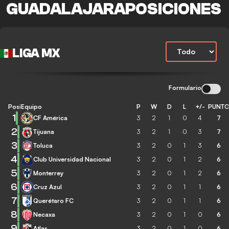
GUADALAJARAPOSICIONES
LIGA MX
Formulario
Posición
Equipo
P
W
D
L
+/-
PUNT
1
CF América
3
2
1
0
4
7
2
Tijuana
3
2
1
0
3
7
3
Toluca
3
2
0
1
3
6
4
Club Universidad Nacional
3
2
0
1
2
6
5
Monterrey
3
2
0
1
2
6
6
Cruz Azul
3
2
0
1
1
6
7
Querétaro FC
3
2
0
1
1
6
8
Necaxa
3
2
0
1
0
6
9
Atlas
3
2
0
1
0
6