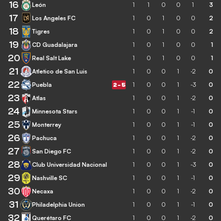
16
León
1
1
0
0
1
3
17
Los Angeles FC
1
0
1
0
0
2
18
Tigres
1
0
1
0
0
2
19
CD Guadalajara
1
0
1
0
0
1
20
Real Salt Lake
1
0
1
0
0
1
21
Atletico de San Luis
1
0
0
1
-2
0
22
Puebla
1
0
0
1
-3
0
2
-
5
23
Atlas
1
0
0
1
-2
0
24
Minnesota Stars
1
0
0
1
-1
0
25
Monterrey
1
0
0
1
-1
0
26
Pachuca
1
0
0
1
-2
0
27
San Diego FC
1
0
0
1
-2
0
28
Club Universidad Nacional
1
0
0
1
-3
0
29
Nashville SC
1
0
0
1
-1
0
30
Necaxa
1
0
0
1
-2
0
31
Philadelphia Union
1
0
0
1
-1
0
32
Querétaro FC
1
0
0
1
-2
0