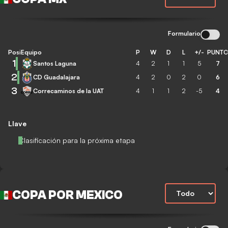
Formulario
Posición
Equipo
P
W
D
L
+/-
PUNT
1
Santos Laguna
4
2
1
1
5
7
2
CD Guadalajara
4
2
0
2
0
6
3
Correcaminos de la UAT
4
1
1
2
-5
4
Llave
Clasificación para la próxima etapa
COPA POR MEXICO