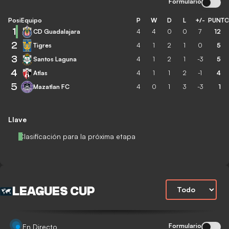
Formulario
Posición
Equipo
P
W
D
L
+/-
PUNT
1
CD Guadalajara
4
4
0
0
7
12
2
Tigres
4
1
2
1
0
5
3
Santos Laguna
4
1
2
1
-3
5
4
Atlas
4
1
1
2
-1
4
5
Mazatlan FC
4
0
1
3
-3
1
Llave
Clasificación para la próxima etapa
LEAGUES CUP
Formulario
En Directo