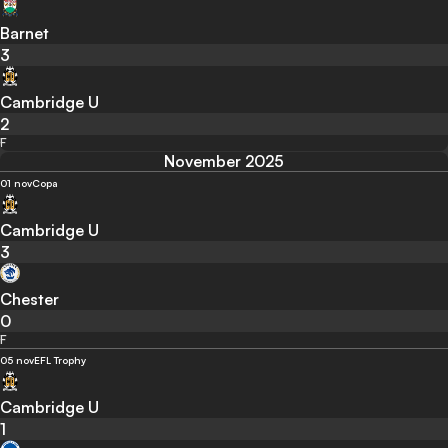
Barnet
3
Cambridge U
2
F
November 2025
01 nov
Copa
Cambridge U
3
Chester
0
F
05 nov
EFL Trophy
Cambridge U
1