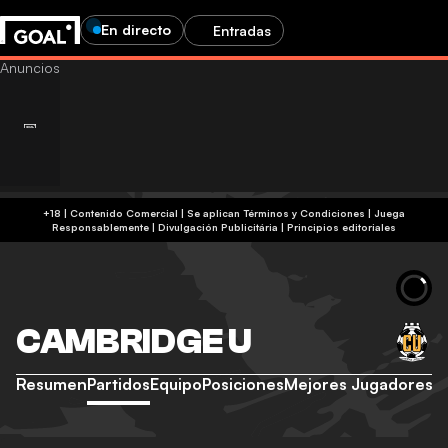
En directo
Entradas
+18 | Contenido Comercial | Se aplican Términos y Condiciones | Juega
Responsablemente
|
Divulgación Publicitária
|
Principios editoriales
CAMBRIDGE U
Resumen
Partidos
Equipo
Posiciones
Mejores Jugadores