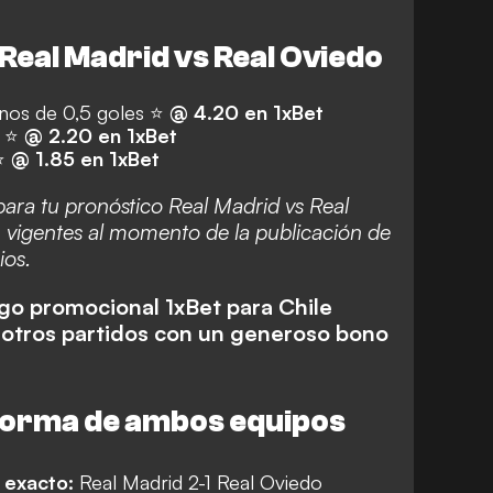
Real Madrid vs Real Oviedo
enos de 0,5 goles ⭐
@ 4.20 en
1xBet
p ⭐
@ 2.20 en
1xBet
 ⭐
@ 1.85 en
1xBet
para tu pronóstico Real Madrid vs Real
, vigentes al momento de la publicación de
ios.
go promocional 1xBet para Chile
 otros partidos con un generoso bono
 Forma de ambos equipos
 exacto:
Real Madrid 2-1 Real Oviedo