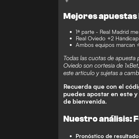
+
Mejores apuestas 
1ª parte - Real Madrid m
Real Oviedo +2 Hándica
Ambos equipos marcan
Todas las cuotas de apuesta 
Oviedo son cortesía de 1xBet
este artículo y sujetas a camb
Recuerda que con el
códi
puedes apostar en este y
de bienvenida.
Nuestro análisis:
Pronóstico de resultado