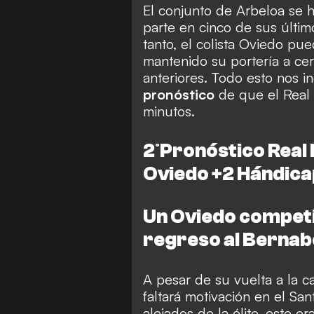
El conjunto de Arbeloa se 
parte en cinco de sus últim
tanto, el colista Oviedo pu
mantenido su portería a ce
anteriores. Todo esto nos i
pronóstico
de que el Real 
minutos.
2ºPronóstico Real 
Oviedo +2 Hándic
Un Oviedo competi
regreso al Berna
A pesar de su vuelta a la c
faltará motivación en el Sa
alejados de la élite, este e