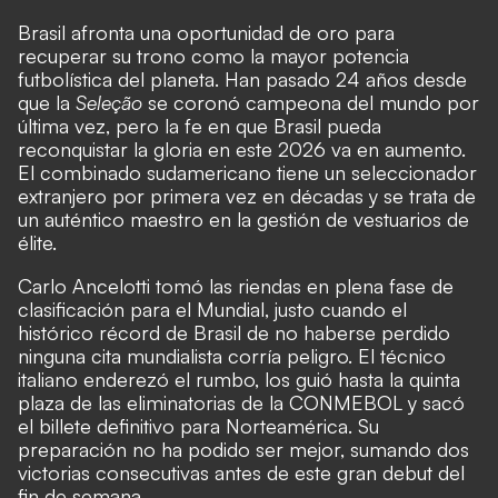
Brasil afronta una oportunidad de oro para
recuperar su trono como la mayor potencia
futbolística del planeta. Han pasado 24 años desde
que la
Seleção
se coronó campeona del mundo por
última vez, pero la fe en que Brasil pueda
reconquistar la gloria en este 2026 va en aumento.
El combinado sudamericano tiene un seleccionador
extranjero por primera vez en décadas y se trata de
un auténtico maestro en la gestión de vestuarios de
élite.
Carlo Ancelotti tomó las riendas en plena fase de
clasificación para el Mundial, justo cuando el
histórico récord de Brasil de no haberse perdido
ninguna cita mundialista corría peligro. El técnico
italiano enderezó el rumbo, los guió hasta la quinta
plaza de las eliminatorias de la CONMEBOL y sacó
el billete definitivo para Norteamérica. Su
preparación no ha podido ser mejor, sumando dos
victorias consecutivas antes de este gran debut del
fin de semana.