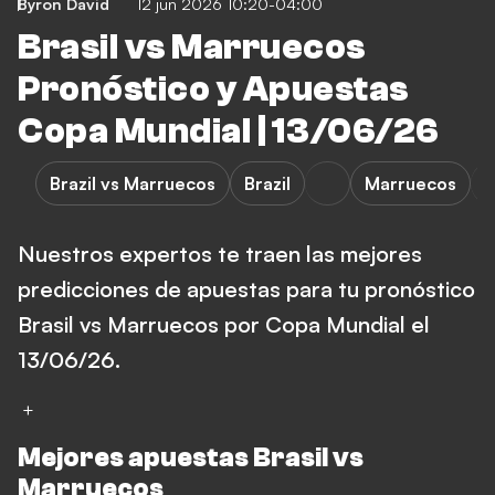
Byron David
12 jun 2026 10:20-04:00
Brasil vs Marruecos
Pronóstico y Apuestas
Copa Mundial | 13/06/26
Brazil vs Marruecos
Brazil
Marruecos
Nuestros expertos te traen las mejores
predicciones de apuestas para tu pronóstico
Brasil vs Marruecos por Copa Mundial el
13/06/26.
+
Mejores apuestas Brasil vs
Marruecos