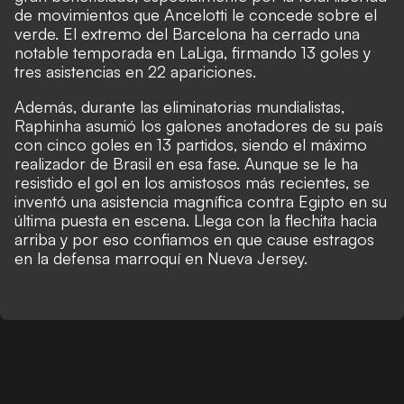
de movimientos que Ancelotti le concede sobre el
verde. El extremo del Barcelona ha cerrado una
notable temporada en LaLiga, firmando 13 goles y
tres asistencias en 22 apariciones.
Además, durante las eliminatorias mundialistas,
Raphinha asumió los galones anotadores de su país
con cinco goles en 13 partidos, siendo el máximo
realizador de Brasil en esa fase. Aunque se le ha
resistido el gol en los amistosos más recientes, se
inventó una asistencia magnífica contra Egipto en su
última puesta en escena. Llega con la flechita hacia
arriba y por eso confiamos en que cause estragos
en la defensa marroquí en Nueva Jersey.