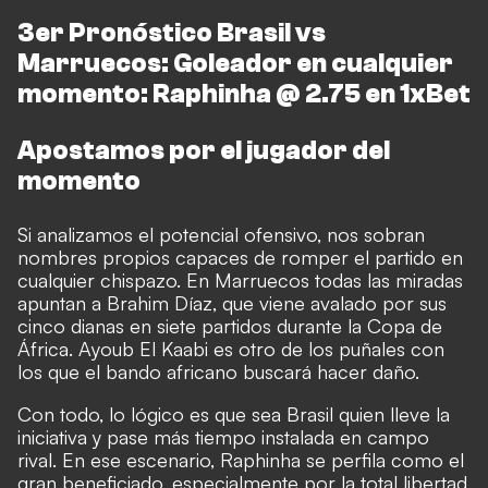
3er Pronóstico Brasil vs
Marruecos: Goleador en cualquier
momento: Raphinha
@ 2.75 en 1xBet
Apostamos por el jugador del
momento
Si analizamos el potencial ofensivo, nos sobran
nombres propios capaces de romper el partido en
cualquier chispazo. En Marruecos todas las miradas
apuntan a Brahim Díaz, que viene avalado por sus
cinco dianas en siete partidos durante la Copa de
África. Ayoub El Kaabi es otro de los puñales con
los que el bando africano buscará hacer daño.
Con todo, lo lógico es que sea Brasil quien lleve la
iniciativa y pase más tiempo instalada en campo
rival. En ese escenario, Raphinha se perfila como el
gran beneficiado, especialmente por la total libertad