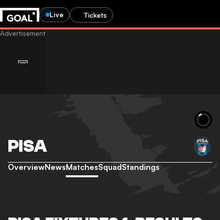
Live
Tickets
PISA
Overview
News
Matches
Squad
Standings