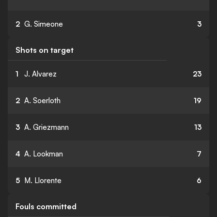
2
G. Simeone
3
Shots on target
1
J. Alvarez
23
2
A. Soerloth
19
3
A. Griezmann
13
4
A. Lookman
7
5
M. Llorente
6
Fouls committed