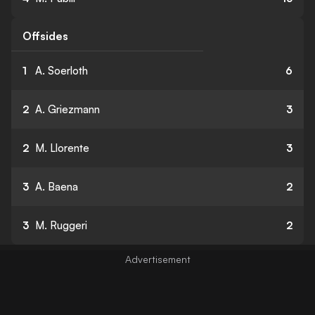
Offsides
1
A. Soerloth
6
2
A. Griezmann
3
2
M. Llorente
3
3
A. Baena
2
3
M. Ruggeri
2