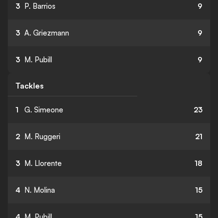
3
P. Barrios
9
3
A. Griezmann
9
3
M. Pubill
9
Tackles
1
G. Simeone
23
2
M. Ruggeri
21
3
M. Llorente
18
4
N. Molina
15
4
M. Pubill
15