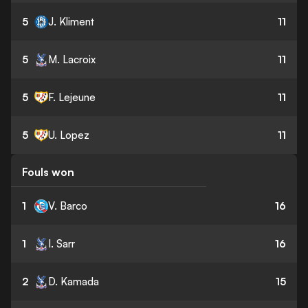
5
J. Kliment
11
5
M. Lacroix
11
5
F. Lejeune
11
5
U. Lopez
11
Fouls won
1
V. Barco
16
1
I. Sarr
16
2
D. Kamada
15