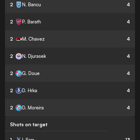
2
N. Bancu
4
2
P. Barath
4
2
M. Chavez
4
2
N. Djurasek
4
2
G. Doue
4
2
D. Hrka
4
2
D. Moreira
4
Shots on target
1
I. Sarr
13