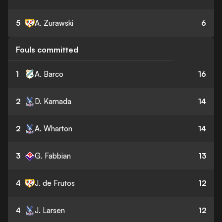
5
A. Zurawski
6
Fouls committed
1
A. Barco
16
2
D. Kamada
14
2
A. Wharton
14
3
G. Fabbian
13
4
J. de Frutos
12
4
J. Larsen
12