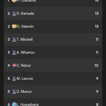
1
P. Chavarria
15
2
D. Kamada
13
2
O. Valentin
13
3
T. Mitchell
11
3
A. Wharton
11
4
C. Ndour
10
5
M. Lacroix
9
5
D. Munoz
9
6
L. Hoegsberg
8