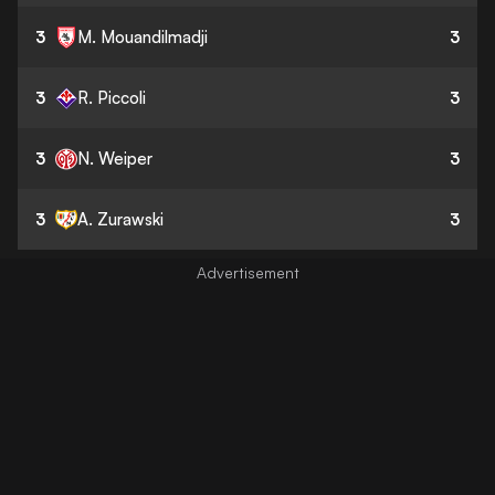
3
M. Mouandilmadji
3
3
R. Piccoli
3
3
N. Weiper
3
3
A. Zurawski
3