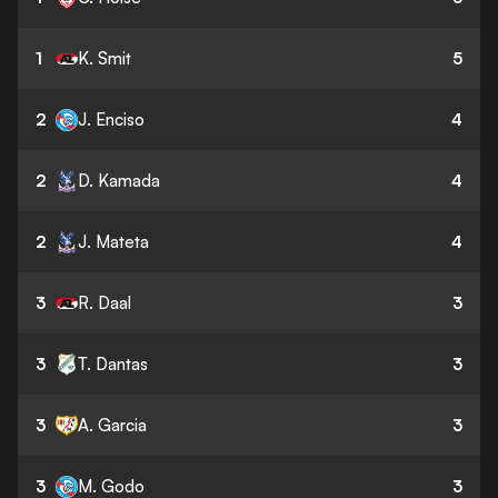
1
K. Smit
5
2
J. Enciso
4
2
D. Kamada
4
2
J. Mateta
4
3
R. Daal
3
3
T. Dantas
3
3
A. Garcia
3
3
M. Godo
3