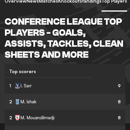
Overview
News
Matches
Knockout
Standings
Top Players
CONFERENCE LEAGUE TOP
PLAYERS - GOALS,
ASSISTS, TACKLES, CLEAN
SHEETS AND MORE
Top scorers
1
I. Sarr
9
2
M. Ishak
8
2
M. Mouandilmadji
8