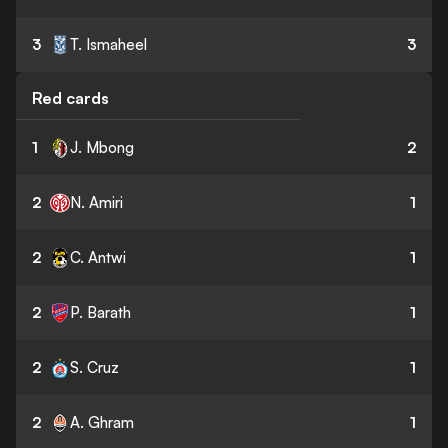
3
T. Ismaheel
3
Red cards
1
J. Mbong
2
2
N. Amiri
1
2
C. Antwi
1
2
P. Barath
1
2
S. Cruz
1
2
A. Ghram
1