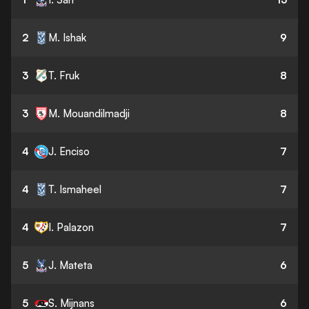
2
M. Ishak
9
3
T. Fruk
8
3
M. Mouandilmadji
8
4
J. Enciso
7
4
T. Ismaheel
7
4
I. Palazon
7
5
J. Mateta
6
5
S. Mijnans
6