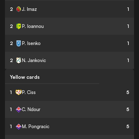
2
J. Imaz
1
2
P. Ioannou
1
2
P. Isenko
1
2
N. Jankovic
1
Yellow cards
1
P. Ciss
5
1
C. Ndour
5
1
M. Pongracic
5