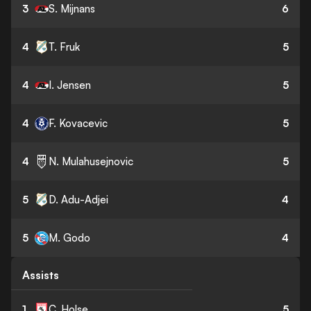
3
S. Mijnans
6
4
T. Fruk
5
4
I. Jensen
5
4
F. Kovacevic
5
4
N. Mulahusejnovic
5
5
D. Adu-Adjei
4
5
M. Godo
4
Assists
1
C. Holse
5