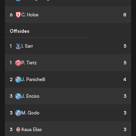
6
C. Holse
8
Offsides
1
I. Sarr
5
1
P. Tietz
5
2
J. Panichelli
4
3
J. Enciso
3
3
M. Godo
3
3
Kaua Elias
3