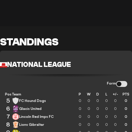
STANDINGS
NATIONAL LEAGUE
Form
Pos
Team
P
W
D
L
+/-
PTS
5
FC Hound Dogs
0
0
0
0
0
0
6
Glacis United
0
0
0
0
0
0
7
Lincoln Red Imps FC
0
0
0
0
0
0
8
Lions Gibraltar
0
0
0
0
0
0