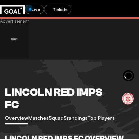
Live
Tickets
LINCOLN RED IMPS
FC
Overview
Matches
Squad
Standings
Top Players
LINCOLN RED IMPS FC OVERVIEW