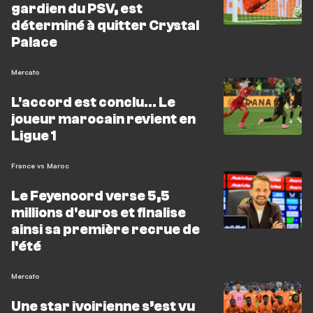
gardien du PSV, est
déterminé à quitter Crystal
Palace
Mercato
L'accord est conclu… Le
joueur marocain revient en
Ligue 1
France vs Maroc
Le Feyenoord verse 5,5
millions d'euros et finalise
ainsi sa première recrue de
l'été
Mercato
Une star ivoirienne s’est vu