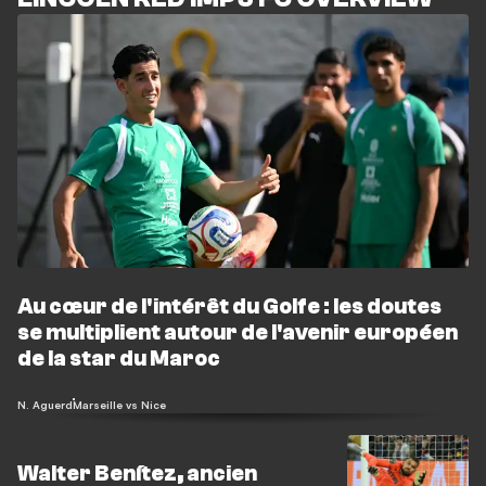
Au cœur de l'intérêt du Golfe : les doutes
se multiplient autour de l'avenir européen
de la star du Maroc
N. Aguerd
Marseille vs Nice
Walter Benítez, ancien