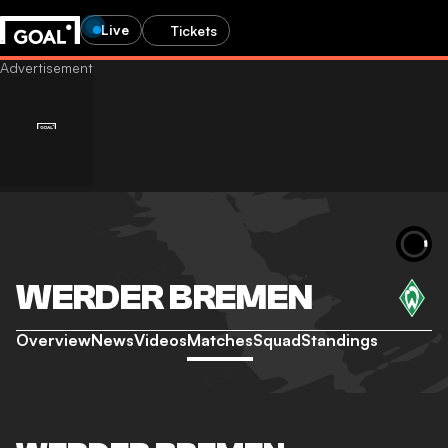
Live
Tickets
WERDER BREMEN
Overview
News
Videos
Matches
Squad
Standings