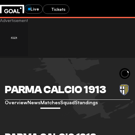
Live
Tickets
PARMA CALCIO 1913
Overview
News
Matches
Squad
Standings