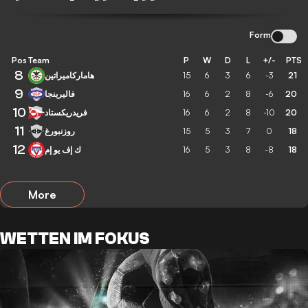
Form
Pos
Team
P
W
D
L
+/-
PTS
8
هاماركاميراتين
15
6
3
6
-3
21
9
فاليرينجا
16
6
2
8
-6
20
10
فريدريكستاد
16
6
2
8
-10
20
11
روزنبورغ
15
5
3
7
0
18
12
ك إف يو إم
16
5
3
8
-8
18
More
WETTEN IM FOKUS