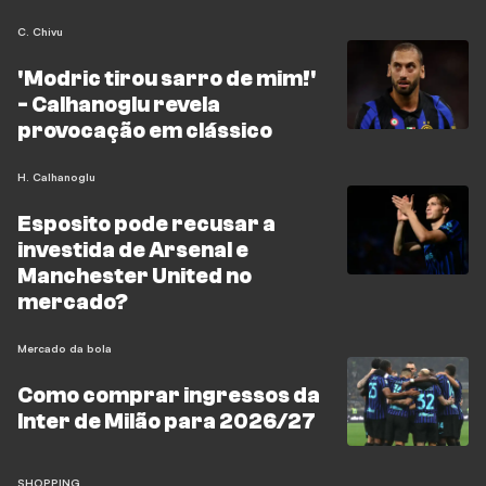
C. Chivu
'Modric tirou sarro de mim!'
- Calhanoglu revela
provocação em clássico
H. Calhanoglu
Esposito pode recusar a
investida de Arsenal e
Manchester United no
mercado?
Mercado da bola
Como comprar ingressos da
Inter de Milão para 2026/27
SHOPPING