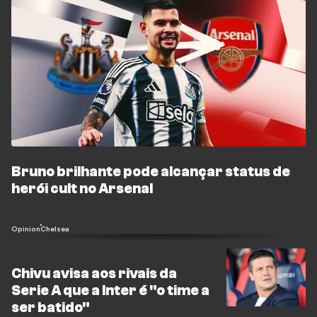
Bruno brilhante pode alcançar status de
herói cult no Arsenal
Opinion
Chelsea
Chivu avisa aos rivais da
Serie A que a Inter é "o time a
ser batido"