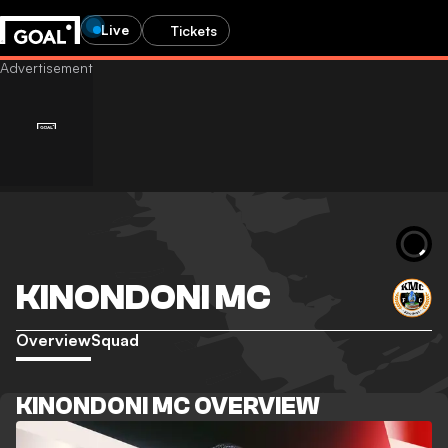
Live
Tickets
KINONDONI MC
Overview
Squad
KINONDONI MC OVERVIEW