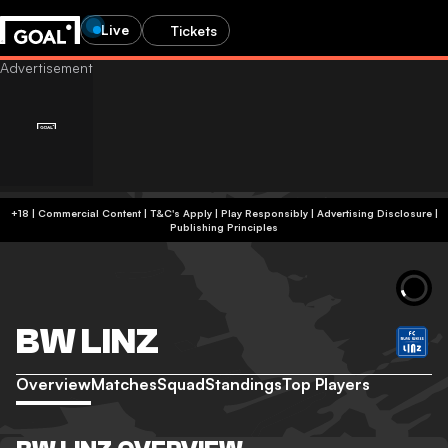
Live
Tickets
+18 | Commercial Content | T&C's Apply | Play Responsibly
|
Advertising Disclosure
|
Publishing Principles
BW LINZ
Overview
Matches
Squad
Standings
Top Players