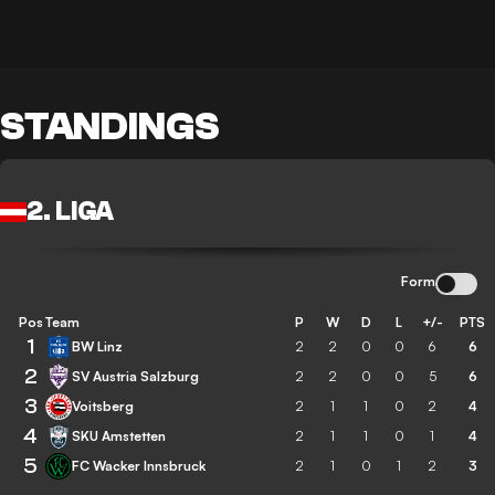
STANDINGS
2. LIGA
Form
Pos
Team
P
W
D
L
+/-
PTS
1
BW Linz
2
2
0
0
6
6
2
SV Austria Salzburg
2
2
0
0
5
6
3
Voitsberg
2
1
1
0
2
4
4
SKU Amstetten
2
1
1
0
1
4
5
FC Wacker Innsbruck
2
1
0
1
2
3