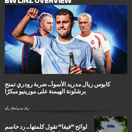
BW LINZ OVERVIEW
كابوس ريال مدريد الأسوأ.. ضربة رودري تمنح
برشلونة الهيمنة على مورينيو مبكرًا
ريال مدريد
مقال رأي
لوائح "فيفا" تقول كلمتها.. رد حاسم