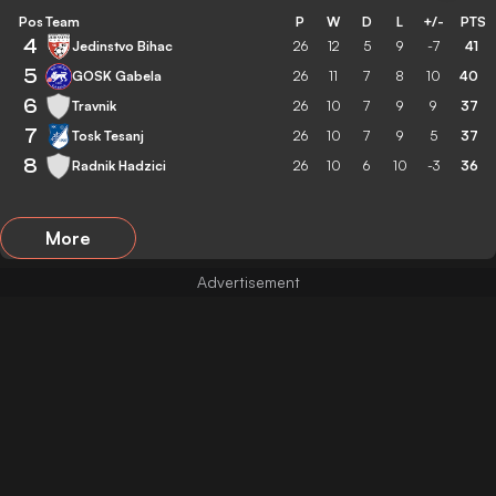
Pos
Team
P
W
D
L
+/-
PTS
4
Jedinstvo Bihac
26
12
5
9
-7
41
5
GOSK Gabela
26
11
7
8
10
40
6
Travnik
26
10
7
9
9
37
7
Tosk Tesanj
26
10
7
9
5
37
8
Radnik Hadzici
26
10
6
10
-3
36
More