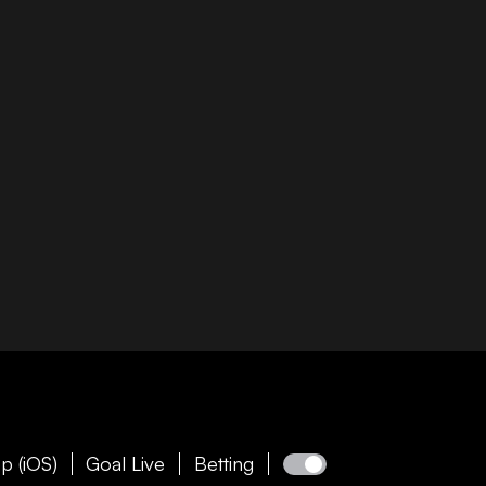
p (iOS)
Goal Live
Betting