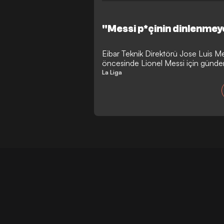
"Messi p*çinin dinlenmeye
Eibar Teknik Direktörü Jose Luis M
öncesinde Lionel Messi için günde
bulundu.
La Liga