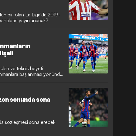
den biri olan La Liga'da 2019-
kanaldan yayınlanacak?
renmanların
işeli
uları ve teknik heyeti
renmanlara başlanması yönünde
ezon sonunda sona
a sözleşmesi sona erecek