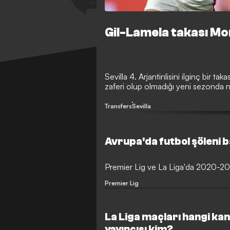
Gil-Lamela takası Mon
Sevilla 4. Arjantinlisini ilginç bir 
zaferi olup olmadığı yeni sezonda 
Transfers
Sevilla
Avrupa'da futbol şöleni b
Premier Lig ve La Liga'da 2020-20
Premier Lig
La Liga maçları hangi kan
yayıncısı kim?