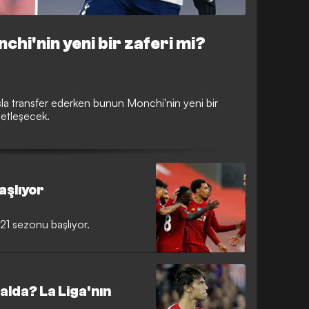
chi'nin yeni bir zaferi mi?
takasla transfer ederken bunun Monchi'nin yeni bir
netleşecek.
aşlıyor
21 sezonu başlıyor.
alda? La Liga'nın