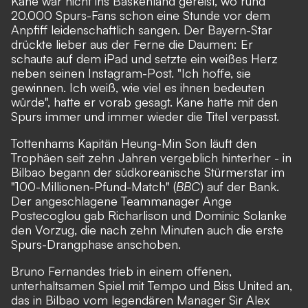
Kane war nicht ins Baskenland gereist, wo rund
20.000 Spurs-Fans schon eine Stunde vor dem
Anpfiff leidenschaftlich sangen. Der Bayern-Star
drückte lieber aus der Ferne die Daumen: Er
schaute auf dem iPad und setzte ein weißes Herz
neben seinen Instagram-Post. "Ich hoffe, sie
gewinnen. Ich weiß, wie viel es ihnen bedeuten
würde", hatte er vorab gesagt. Kane hatte mit den
Spurs immer und immer wieder die Titel verpasst.
Tottenhams Kapitän Heung-Min Son läuft den
Trophäen seit zehn Jahren vergeblich hinterher - in
Bilbao begann der südkoreanische Stürmerstar im
"100-Millionen-Pfund-Match" (
BBC
) auf der Bank.
Der angeschlagene Teammanager Ange
Postecoglou gab Richarlison und Dominic Solanke
den Vorzug, die nach zehn Minuten auch die erste
Spurs-Drangphase anschoben.
Bruno Fernandes trieb in einem offenen,
unterhaltsamen Spiel mit Tempo und Biss United an,
das in Bilbao vom legendären Manager Sir Alex