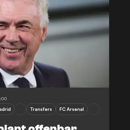
5:00
adrid
Transfers
FC Arsenal
plant offenbar