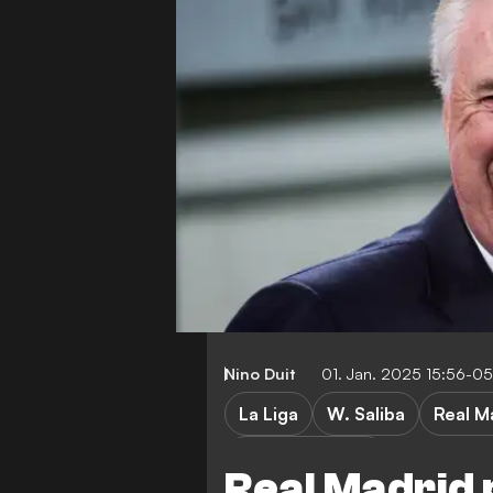
Nino Duit
01. Jan. 2025 15:56-0
La Liga
W. Saliba
Real M
Premier League
Real Madrid 