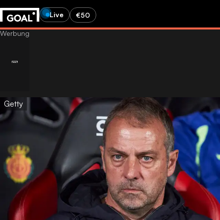
Live
€50
Getty