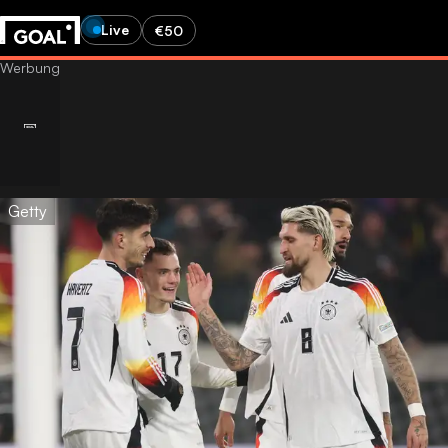
Live
€50
Getty