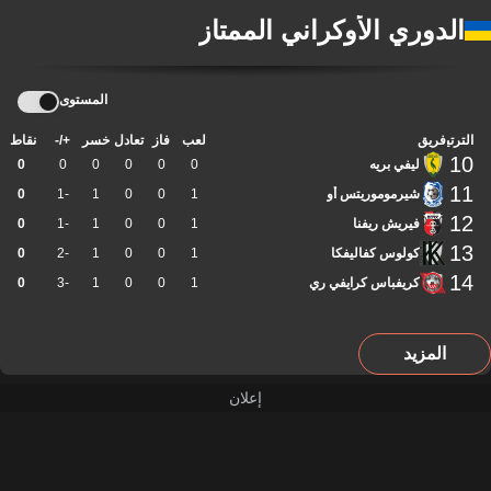
الدوري الأوكراني الممتاز
المستوى
الترتيب
فريق
لعب
فاز
تعادل
خسر
+/-
نقاط
10
ليفي بريه
0
0
0
0
0
0
11
شيرموموريتس أو
1
0
0
1
-1
0
12
فيريش ريفنا
1
0
0
1
-1
0
13
كولوس كفاليفكا
1
0
0
1
-2
0
14
كريفباس كرايفي ري
1
0
0
1
-3
0
المزيد