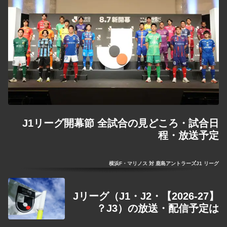
J1リーグ開幕節 全試合の見どころ・試合日
程・放送予定
横浜F・マリノス 対 鹿島アントラーズ
J1 リーグ
【2026-27】Jリーグ（J1・J2・
J3）の放送・配信予定は？