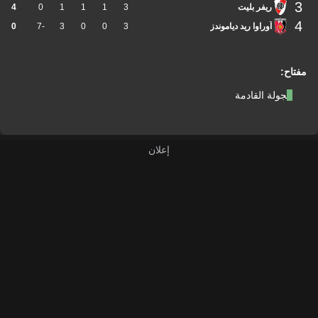
3
ريفر بليت
3
1
1
1
0
4
4
آوراوا ريد دياموندز
3
0
0
3
-7
0
مفتاح:
الجولة القادمة