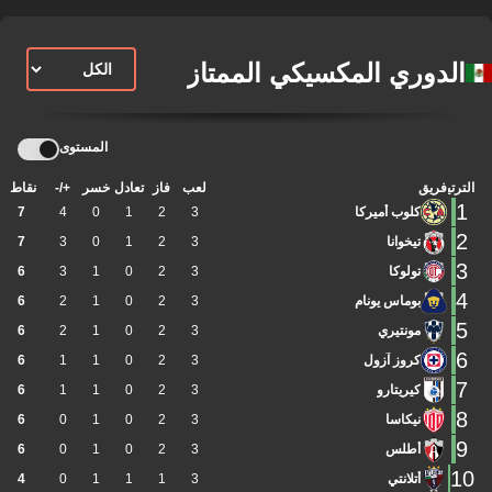
الدوري المكسيكي الممتاز
المستوى
الترتيب
فريق
لعب
فاز
تعادل
خسر
+/-
نقاط
1
كلوب أميركا
3
2
1
0
4
7
2
تيخوانا
3
2
1
0
3
7
3
تولوكا
3
2
0
1
3
6
4
بوماس يونام
3
2
0
1
2
6
5
مونتيري
3
2
0
1
2
6
6
كروز آزول
3
2
0
1
1
6
7
كيريتارو
3
2
0
1
1
6
8
نيكاسا
3
2
0
1
0
6
9
أطلس
3
2
0
1
0
6
10
أتلانتي
3
1
1
1
0
4