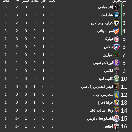
الترتيب
فريق
لعب
فاز
تعادل
خسر
+/-
نقاط
1
إنتر ميامي
1
1
0
0
2
3
2
شارلوت
1
1
0
0
3
3
3
كولومبوس كرو
1
1
0
0
2
3
4
سينسيناتي
1
1
0
0
2
3
5
تولوكا
1
1
0
0
3
3
6
دالاس
1
1
0
0
2
3
7
خواريز
1
1
0
0
1
3
8
أورلاندو سيتي
1
1
0
0
1
3
9
أتلانتي
1
1
0
0
1
3
10
كلوب ليون
1
1
0
0
1
3
11
لوس أنجلوس إف سي
1
0
1
0
0
2
12
تيجريس أونال
1
0
1
0
0
2
13
جوادالاخارا
1
0
1
0
0
1
14
ريال سالت لايك
1
0
1
0
0
1
15
أتليتكو سان لويس
1
0
0
1
-2
0
16
أطلس
1
0
0
1
-2
0