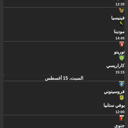
12:30
فينيسيا
مودينا
14:45
تورينو
كاراريسي
15:15
السبت، 15 أغسطس
فروسينوني
يوفي ستابيا
12:00
جنوى