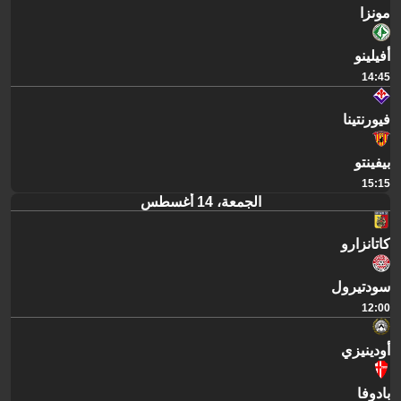
مونزا
أفيلينو
14:45
فيورنتينا
بيفينتو
15:15
الجمعة، 14 أغسطس
كاتانزارو
سودتيرول
12:00
أودينيزي
بادوفا