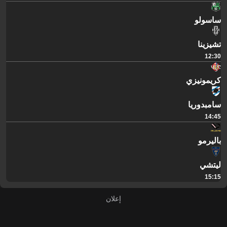
ساسولو
تشيزينا
12:30
كريمونيزي
سامبدوريا
14:45
باليرمو
ليتشي
15:15