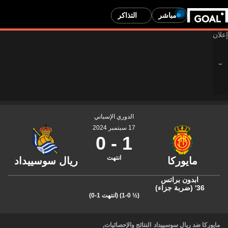
مباشر
التذاكر
الدوري الإسباني
17 سبتمبر 2024
0
-
1
انتهت
ابدون براتس
36' (ضربة جزاء)
(½ 1-0)
(انتهت 1-0)
مايوركا ضد ريال سوسييداد
النتائج والإحصائيات
,