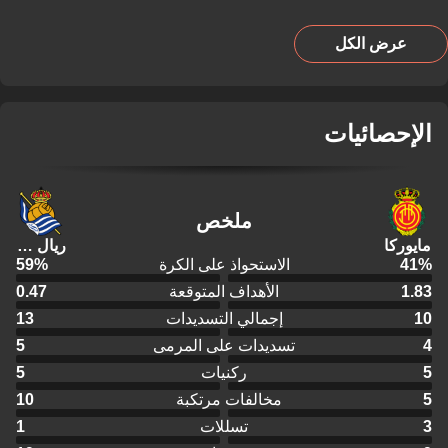
عرض الكل
الإحصائيات
ملخص
مايوركا
ريال سوسييداد
%
41
الاستحواذ على الكرة
%
59
1.83
الأهداف المتوقعة
0.47
10
إجمالي التسديدات
13
4
تسديدات على المرمى
5
5
ركنيات
5
5
مخالفات مرتكبة
10
3
تسللات
1