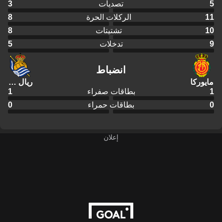
5
تصديات
3
11
الركلات الحرة
8
10
تشتيتات
8
9
تدخلات
5
انضباط
مايوركا
ريال سوسييداد
1
بطاقات صفراء
1
0
بطاقات حمراء
0
إعلان