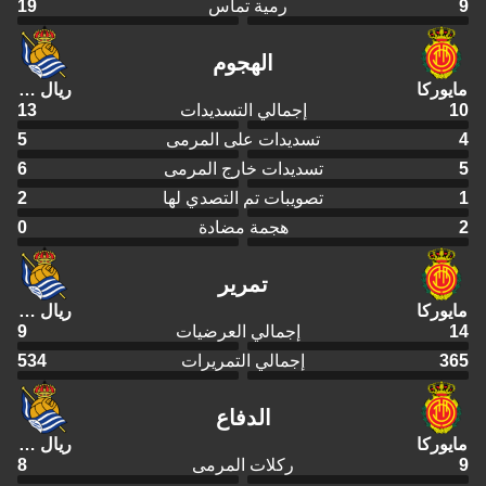
9
رمية تماس
19
الهجوم
مايوركا
ريال سوسييداد
10
إجمالي التسديدات
13
4
تسديدات على المرمى
5
5
تسديدات خارج المرمى
6
1
تصويبات تم التصدي لها
2
2
هجمة مضادة
0
تمرير
مايوركا
ريال سوسييداد
14
إجمالي العرضيات
9
365
إجمالي التمريرات
534
الدفاع
مايوركا
ريال سوسييداد
9
ركلات المرمى
8