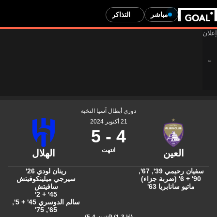
مباشر
التذاكر
دوري أبطال آسيا النخبة
21 أكتوبر 2024
5
-
4
انتهت
سفيان رحيمي
39'
,
67'
,
رينان لودي
26'
90' + 6' (ضربة جزاء)
سيرجي ميلينكوفيتش
ماتيو سانابريا
63'
سافيتش
45' + 2'
سالم الدوسري
45' + 5'
,
75'
,
65'