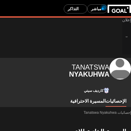
مباشر
التذاكر
TANATSWA
NYAKUHWA
كارديف سيتي
الإحصائيات
المسيرة الاحترافية
إحصائيات Tanatswa Nyakuhwa