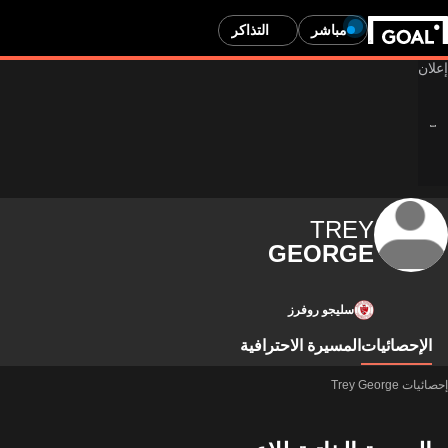
مباشر
التذاكر
TREY
GEORGE
سليجو روفرز
الإحصائيات
المسيرة الاحترافية
إحصائيات Trey George