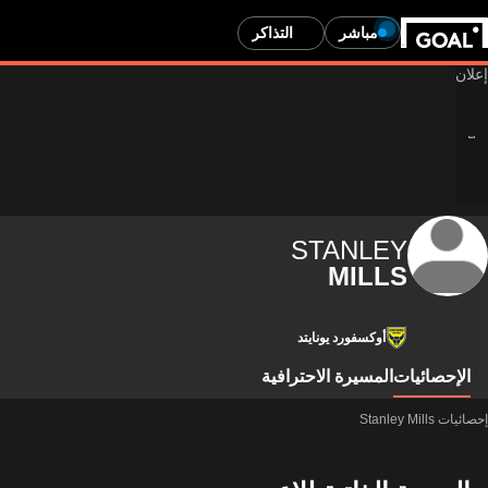
مباشر
التذاكر
STANLEY
MILLS
أوكسفورد يونايتد
الإحصائيات
المسيرة الاحترافية
إحصائيات Stanley Mills