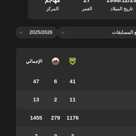
‏/12‏/1998
27
مهاجم
تاريخ الميلاد
العمر
المركز
 المسابقات
2025/2026
الإجمالي
47
6
41
13
2
11
1455
279
1176