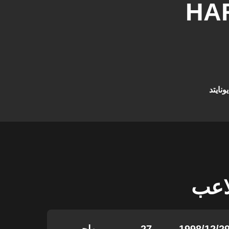
HA
نايتد
لاعب