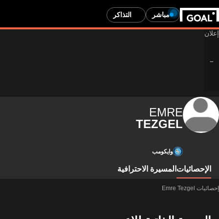
مباشر
التذاكر
EMRE
TEZGEL
وايكومب
الإحصائيات
المسيرة الاحترافية
إحصائيات Emre Tezgel